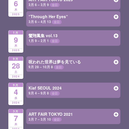
6
3月 6 – 3月 9
全日
木
2025
“Through Her Eyes“
3月 6 – 4月 13
全日
1月
鸞翔鳳集 vol.13
9
1月 9 – 2月 1
全日
木
2025
9月
呪われた世界は夢を見ている
28
9月 28 – 10月 8
全日
土
2024
9月
Kiaf SEOUL 2024
4
9月 4 – 9月 8
全日
水
2024
3月
ART FAIR TOKYO 2021
7
3月 7 – 3月 10
全日
木
2024