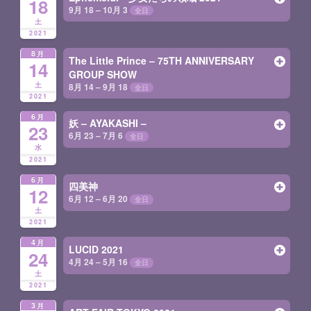
18
9月 18 – 10月 3
全日
土
2021
8月
The Little Prince – 75TH ANNIVERSARY
14
GROUP SHOW
土
8月 14 – 9月 18
全日
2021
6月
妖 – AYAKASHI –
23
6月 23 – 7月 6
全日
水
2021
6月
四美神
12
6月 12 – 6月 20
全日
土
2021
4月
LUCID 2021
24
4月 24 – 5月 16
全日
土
2021
3月