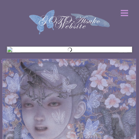
1
2
3
4
5
6
7
8
9
10
11
12